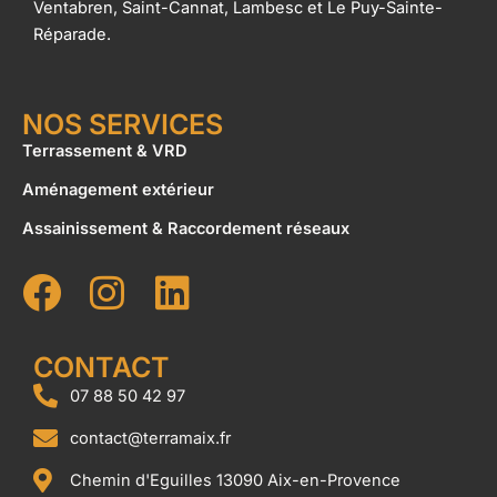
Ventabren, Saint-Cannat, Lambesc et Le Puy-Sainte-
Réparade.
NOS SERVICES
Terrassement & VRD
Aménagement extérieur
Assainissement & Raccordement réseaux
F
I
L
a
n
i
c
s
n
CONTACT
e
t
k
07 88 50 42 97
b
a
e
o
contact@terramaix.fr
g
d
o
r
i
Chemin d'Eguilles 13090 Aix-en-Provence